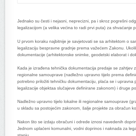
Jednako su česti i nejasni, neprecizni, pa i skroz pogrešni od
legalizacijom (a velika većina to radi prvi puta) za shvaćanje p
U prvom koraku najbitnije je savjetovati se sa arhitektom o sa
legalizaciju bespravne gradnje prema važećem Zakonu. Ukolik
dokumentacije (arhitektonske snimke, geodetski elaborat i dok
Kada je izrađena tehnička dokumentacija predaje se zahtjev za
regionalne samouprave (nadležno upravno tijelo prema definici
potrebno priložiti tehničku dokumentaciju, plaća se i upravna p
legalizacije objektaa slučajeve definirane zakonom) i druge 
Nadležno upravno tijelo lokalne ili regionalne samouprave (gra
u skladu sa postojećim zakonom, šalje projekte za obračun k
Nakon što se izdaju obračuni i odrede iznosi navedenih doprino
Jednom uplaćeni komunalni, vodni doprinos i naknada za legali
stanju.