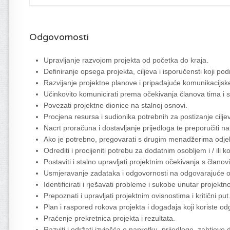
Odgovornosti
Upravljanje razvojom projekta od početka do kraja.
Definiranje opsega projekta, ciljeva i isporučensti koji 
Razvijanje projektne planove i pripadajuće komunikacijs
Učinkovito komunicirati prema očekivanja članova tima i s
Povezati projektne dionice na stalnoj osnovi.
Procjena resursa i sudionika potrebnih za postizanje cilje
Nacrt proračuna i dostavljanje prijedloga te preporučiti 
Ako je potrebno, pregovarati s drugim menadžerima odjela
Odrediti i procijeniti potrebu za dodatnim osobljem i / ili
Postaviti i stalno upravljati projektnim očekivanja s člano
Usmjeravanje zadataka i odgovornosti na odgovarajuće o
Identificirati i rješavati probleme i sukobe unutar projektn
Prepoznati i upravljati projektnim ovisnostima i kritični put
Plan i raspored rokova projekta i događaja koji koriste od
Praćenje prekretnica projekta i rezultata.
Razviti i održati izvješća o napretku, prijedloge, zahtjeve